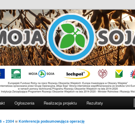
-pomorskim i wielkopolskim – innowacyjne rozwiązania w uprawie i
lnych
akt
Ogłoszenia
Realizacja projektu
Rezultaty
6 × 2304
w
Konferencja podsumowująca operację