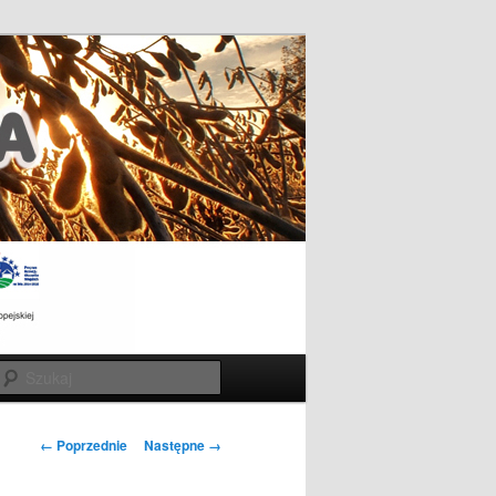
Szukaj
Nawigacja
← Poprzednie
Następne →
po